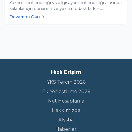
Yazılım mühendisliği vs bilgisayar mühendisliği arasında
kalanlar için donanım ve yazılım odaklı farklar.
Kriterlerinize en uygun üniversiteleri Tercih
Devamını Oku
Robotumuzla filtreleyin ve listenizi Yapay Zeka
Asistanımıza ücretsiz analiz ettirin.
Hızlı Erişim
YKS Tercih 2026
Ek Yerleştirme 2026
Net Hesaplama
Hakkımızda
AIysha
Haberler