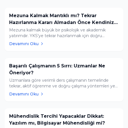
Mezuna Kalmak Mantıklı mı? Tekrar
Hazırlanma Kararı Almadan Önce Kendinize
Sorun
Mezuna kalmak büyük bir psikolojik ve akademik
yatırımdır. YKS'ye tekrar hazırlanmak için doğru
motivasyona sahip misiniz? Kesin kararınızı vermeden
Devamını Oku
önce Tercih Robotumuzla alternatiflerinizi görün ve
Yapay Zeka Asistanımıza ücretsiz danışın.
Başarılı Çalışmanın 5 Sırrı: Uzmanlar Ne
Öneriyor?
Uzmanlara göre verimli ders çalışmanın temelinde
tekrar, aktif öğrenme ve doğru çalışma yöntemleri yer
alıyor.
Devamını Oku
Mühendislik Tercihi Yapacaklar Dikkat:
Yazılım mı, Bilgisayar Mühendisliği mi?