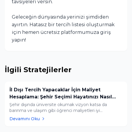
tavsiyeleri versin.
Geleceğin dünyasında yerinizi şimdiden
ayırtın. Hatasız bir tercih listesi oluşturmak
için hemen ücretsiz platformumuza giriş
yapın!
İlgili Stratejilerler
İl Dışı Tercih Yapacaklar İçin Maliyet
Hesaplama: Şehir Seçimi Hayatınızı Nasıl
Etkiler?
Şehir dışında üniversite okumak vizyon katsa da
barınma ve ulaşım gibi öğrenci maliyetleri iyi
hesaplanmalıdır. Bütçe sürprizi yaşamamak için Tercih
Devamını Oku
Robotumuzla şehir filtrelemesi yapın ve listenizi Yapay
Zeka Asistanımıza ücretsiz onaylatın.