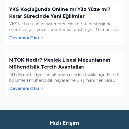
YKS Koçluğunda Online mı Yüz Yüze mi?
Karar Sürecinde Yeni Eğilimler
YKS’ye hazırlanan öğrenciler için koçluk desteğinde
online ve yüz yüze modeller karşılaştırılıyor. Uzmanlara
göre seçim, öğrencinin ihtiyaçlarına göre yapılmalı
Devamını Oku
MTOK Nedir? Meslek Lisesi Mezunlarının
Mühendislik Tercih Avantajları
MTOK nedir diye merak eden meslek liseliler için MTOK
bölümleri mühendislik hayallerine ulaşmanın en kısa
yoludur. Düşük sıralamalarla mühendisliğe yerleşmek
Devamını Oku
için Tercih Robotumuzu kullanın, listenizi Yapay Zeka
Asistanımıza ücretsiz yorumlatın.
Hızlı Erişim