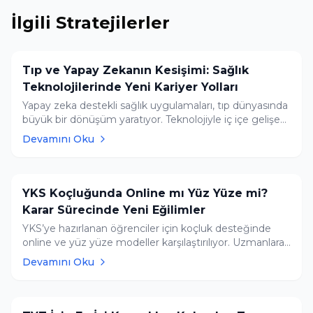
İlgili Stratejilerler
Tıp ve Yapay Zekanın Kesişimi: Sağlık
Teknolojilerinde Yeni Kariyer Yolları
Yapay zeka destekli sağlık uygulamaları, tıp dünyasında
büyük bir dönüşüm yaratıyor. Teknolojiyle iç içe gelişen
sağlık sektörü, artık sadece doktorlara değil, yapay zekâ
Devamını Oku
mühendislerine ve veri bilimcilerine de kapı aralıyor.
YKS Koçluğunda Online mı Yüz Yüze mi?
Karar Sürecinde Yeni Eğilimler
YKS’ye hazırlanan öğrenciler için koçluk desteğinde
online ve yüz yüze modeller karşılaştırılıyor. Uzmanlara
göre seçim, öğrencinin ihtiyaçlarına göre yapılmalı
Devamını Oku