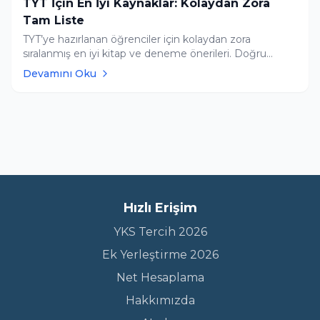
TYT İçin En İyi Kaynaklar: Kolaydan Zora
Tam Liste
TYT’ye hazırlanan öğrenciler için kolaydan zora
sıralanmış en iyi kitap ve deneme önerileri. Doğru
kaynak seçimi başarıyı doğrudan etkiliyor.
Devamını Oku
Hızlı Erişim
YKS Tercih 2026
Ek Yerleştirme 2026
Net Hesaplama
Hakkımızda