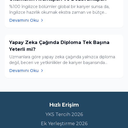
%100 İngilizce bölümler global bir kariyer sunsa da,
İngilizce hazırlık okumak ekstra zaman ve bütçe
gerektirir. Sizin için en doğru kararı vermek adına Tercih
Devamını Oku
Robotumuzu kullanın ve listenizi Yapay Zeka
Asistanımıza ücretsiz yorumlatın.
Yapay Zeka Çağında Diploma Tek Başına
Yeterli mi?
Uzmanlara göre yapay zeka çağında yalnızca diploma
değil, beceri ve yetkinlikler de kariyer başarısında
belirleyici hale geliyor.
Devamını Oku
Hızlı Erişim
YKS Tercih 2026
Ek Yerleştirme 2026