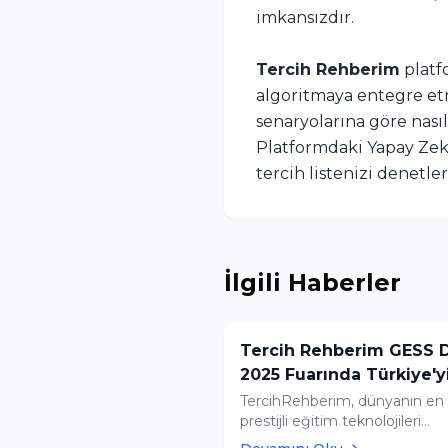
imkansızdır.
Tercih Rehberim
platf
algoritmaya entegre etmi
senaryolarına göre nasıl
Platformdaki Yapay Zeka
tercih listenizi denetle
İlgili Haberler
Tercih Rehberim GESS 
2025 Fuarında Türkiye'y
Temsil Etti
TercihRehberim, dünyanın en
prestijli eğitim teknolojileri
etkinliklerinden biri olan GES