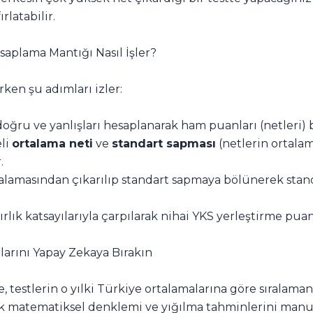
rlatabilir.
aplama Mantığı Nasıl İşler?
ken şu adımları izler:
doğru ve yanlışları hesaplanarak ham puanları (netleri)
eli
ortalama neti
ve
standart sapması
(netlerin ortala
.
rtalamasından çıkarılıp standart sapmaya bölünerek stand
ırlık katsayılarıyla çarpılarak nihai YKS yerleştirme pu
arını Yapay Zekaya Bırakın
le, testlerin o yılki Türkiye ortalamalarına göre sıralam
ık matematiksel denklemi ve yığılma tahminlerini manu