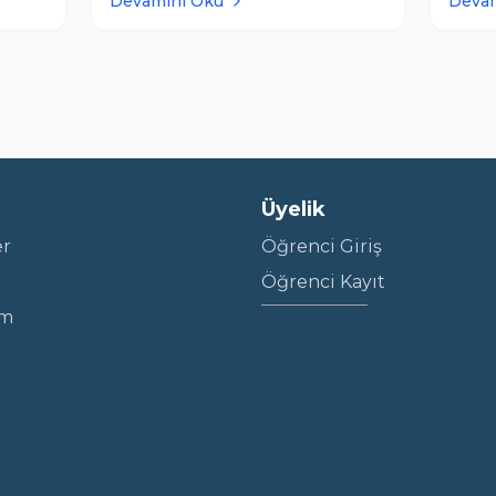
Devamını Oku
Deva
e’yi
ve Atatürk (ATA-AÖF)
daha ö
üniversitelerinin açıköğretim
Terci
çilen
kayıtlarının Temmuz sonu ve
kritik
sında
Ağustos aylarında başlaması
verebi
bekleniyor.
tercih
Üyelik
er
Öğrenci Giriş
Öğrenci Kayıt
im