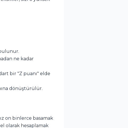
 bulunur.
madan ne kadar
art bir "Z puanı" elde
anına dönüştürülür.
anız on binlerce basamak
el olarak hesaplamak