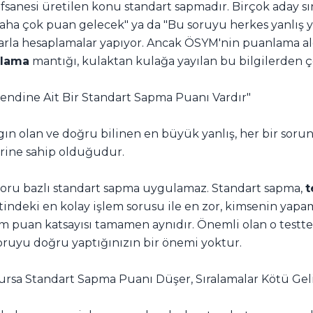
fsanesi üretilen konu standart sapmadır. Birçok aday sı
ha çok puan gelecek" ya da "Bu soruyu herkes yanlış y
arla hesaplamalar yapıyor. Ancak ÖSYM'nin puanlama a
plama
mantığı, kulaktan kulağa yayılan bu bilgilerden çok
Kendine Ait Bir Standart Sapma Puanı Vardır"
gın olan ve doğru bilinen en büyük yanlış, her bir sor
erine sahip olduğudur.
oru bazlı standart sapma uygulamaz. Standart sapma,
t
indeki en kolay işlem sorusu ile en zor, kimsenin yap
m puan katsayısı tamamen aynıdır. Önemli olan o testt
soruyu doğru yaptığınızın bir önemi yoktur.
Olursa Standart Sapma Puanı Düşer, Sıralamalar Kötü Geli