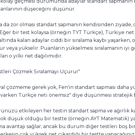
ak kolay geçmesi durumunda adaylar standart sapmanın 
uanlarının düşeceğini düşünür.
a da zor olması standart sapmanın kendisinden ziyade, 
. Eğer bir test kolaysa (örneğin TYT Türkçe), Türkiye net
tında kalan adaylar ciddi bir sıralama kaybı yaşarken,
rur veya yükselir. Puanların yükselmesi sıralamanın iyi 
olan o yılki net dağılımıdır.
estleri Çözmek Sıralamayı Uçurur"
syal çözmeme gerek yok, Fen'in standart sapması daha yü
varken Türkçe neti önemsiz" diye düşünmesi stratejik b
nüzü etkileyen her testin standart sapma ve ağırlık kat
çok düşük olduğu bir testte (örneğin AYT Matematik) ya
a avantajı sağlar; ancak bu durum diğer testleri boş bı
rkesin çok yüksek net çıkardığı bir testte yapacağınız e