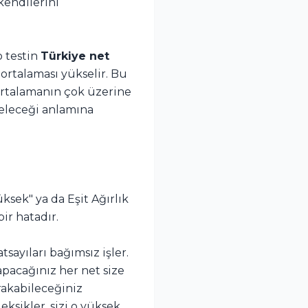
kendilerini
o testin
Türkiye net
 ortalaması yükselir. Bu
 ortalamanın çok üzerine
geleceği anlamına
ksek" ya da Eşit Ağırlık
ir hatadır.
sayıları bağımsız işler.
pacağınız her net size
rakabileceğiniz
ksikler, sizi o yüksek