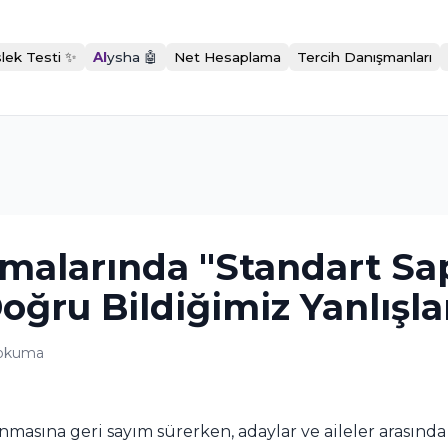
lek Testi ✨
AI
ysha 🤖
Net Hesaplama
Tercih Danışmanları
amalarında "Standart S
oğru Bildiğimiz Yanlışla
okuma
masına geri sayım sürerken, adaylar ve aileler arasında 