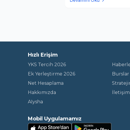
Devamını Oku
2025 fuarında yer alarak Türkiy
gururla temsil etti. Millî Eğitim
Bakanlığı (MEB) tarafından se
yenilikçi eğitim girişimleri ara
gösterilen Terc
Hızlı Erişim
YKS Tercih 2026
Haberl
Ek Yerleştirme 2026
Burslar
Net Hesaplama
Stratej
Hakkımızda
İletişim
AIysha
Mobil Uygulamamız