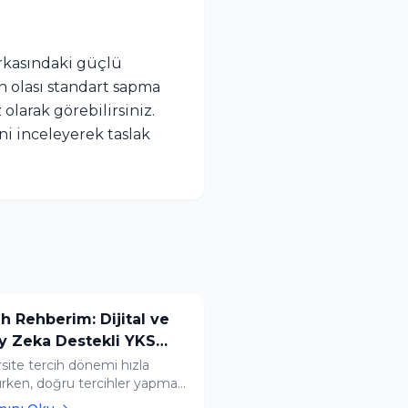
arkasındaki güçlü
n olası standart sapma
olarak görebilirsiniz.
ni inceleyerek taslak
h Rehberim: Dijital ve
y Zeka Destekli YKS
ih Platformu
site tercih dönemi hızla
ırken, doğru tercihler yapmak
ciler için her zamankinden