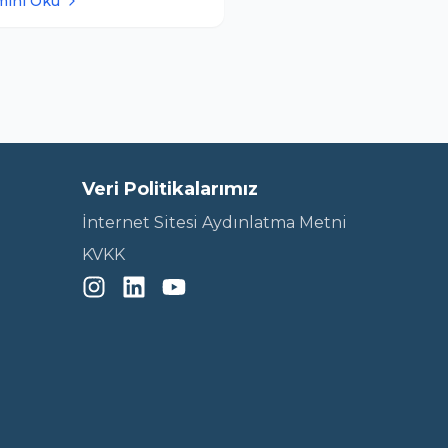
mını Oku
nemli hale geliyor.
hRehberim.com, adayların bu
 süreçte en doğru kararları
lmesi için yapay zeka destekli
 değerlendirme sist
Veri Politikalarımız
İnternet Sitesi Aydınlatma Metni
KVKK