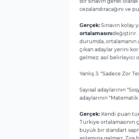
Bir sınavın genel olar
cezalandıracağını ve p
Gerçek:
Sınavın kolay y
ortalamasını
değiştirir
durumda, ortalamanın al
çıkan adaylar yerini ko
gelmez; asıl belirleyici 
Yanlış 3: "Sadece Zor T
Sayısal adaylarının "So
adaylarının "Matematik 
Gerçek:
Kendi puan türü
Türkiye ortalamasının 
büyük bir standart sapm
anlamına gelmez. Zira he