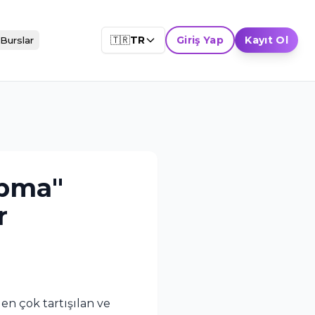
🇹🇷
TR
Giriş Yap
Kayıt Ol
Burslar
apma"
r
en çok tartışılan ve