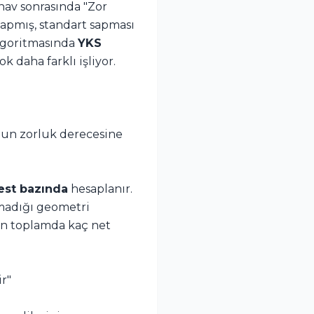
nav sonrasında "Zor
apmış, standart sapması
lgoritmasında
YKS
 daha farklı işliyor.
unun zorluk derecesine
est bazında
hesaplanır.
amadığı geometri
en toplamda kaç net
r"