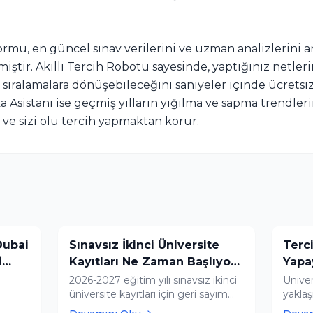
ormu, en güncel sınav verilerini ve uzman analizlerini 
ştir. Akıllı Tercih Robotu sayesinde, yaptığınız netleri
 sıralamalara dönüşebileceğini saniyeler içinde ücretsiz 
 Asistanı ise geçmiş yılların yığılma ve sapma trendleri
r ve sizi ölü tercih yapmaktan korur.
Dubai
Sınavsız İkinci Üniversite
Terci
i
Kayıtları Ne Zaman Başlıyor?
Yapa
(2026 Açıköğretim)
Terc
2026-2027 eğitim yılı sınavsız ikinci
Üniver
üniversite kayıtları için geri sayım
yaklaş
S Dubai
başladı. Anadolu, İstanbul (AUZEF)
öğren