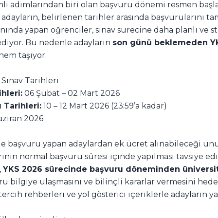
mli adımlarından biri olan başvuru dönemi resmen başl
adayların, belirlenen tarihler arasında başvurularını t
da yapan öğrenciler, sınav sürecine daha planlı ve str
 ediyor. Bu nedenle adayların
son günü beklemeden YK
em taşıyor.
Sınav Tarihleri
hleri:
06 Şubat – 02 Mart 2026
Tarihleri:
10 – 12 Mart 2026 (23:59’a kadar)
ziran 2026
 başvuru yapan adaylardan ek ücret alınabileceği un
nın normal başvuru süresi içinde yapılması tavsiye edil
,
YKS 2026 sürecinde başvuru döneminden üniversit
u bilgiye ulaşmasını ve bilinçli kararlar vermesini hede
tercih rehberleri ve yol gösterici içeriklerle adayların