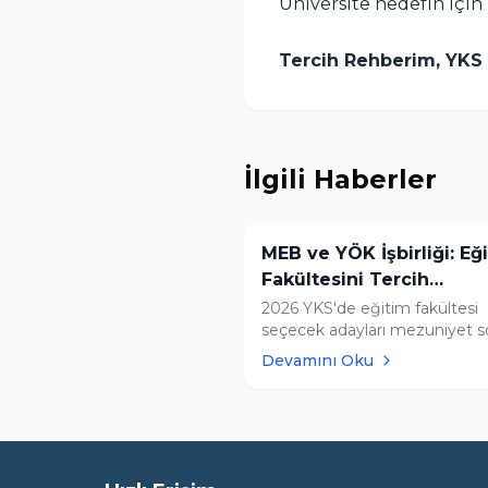
Üniversite hedefin için 
Tercih Rehberim, YKS
İlgili Haberler
MEB ve YÖK İşbirliği: Eğ
Fakültesini Tercih
Edecekleri Bekleyen Ye
2026 YKS'de eğitim fakültesi
seçecek adayları mezuniyet s
Şartlar
yeni bir sistem bekliyor. KPSS
Devamını Oku
mülakatın yerini MEB-AGS
(Akademi Giriş Sınavı) ve 12 ayl
Milli Eğitim Akademisi hazırlık
eğitimi alacak. Atamalar aka
başarısına göre yapılacak.