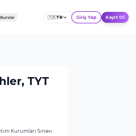
🇹🇷
TR
Giriş Yap
Kayıt Ol
Burslar
hler, TYT
etim Kurumları Sınavı