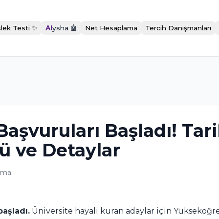
lek Testi ✨
AI
ysha 🤖
Net Hesaplama
Tercih Danışmanları
aşvuruları Başladı! Tari
ü ve Detaylar
uma
aşladı.
Üniversite hayali kuran adaylar için Yükseköğr