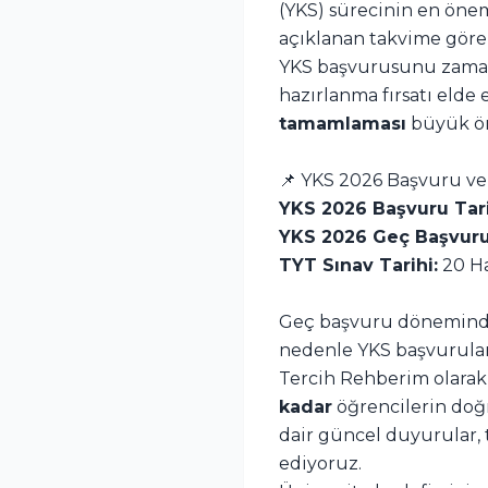
(YKS) sürecinin en öne
açıklanan takvime göre 
YKS başvurusunu zamanın
hazırlanma fırsatı elde
tamamlaması
büyük ön
📌 YKS 2026 Başvuru ve 
YKS 2026 Başvuru Tari
YKS 2026 Geç Başvuru 
TYT Sınav Tarihi:
20 Ha
Geç başvuru döneminde
nedenle YKS başvuruları
Tercih Rehberim olarak
kadar
öğrencilerin doğr
dair güncel duyurular, 
ediyoruz.