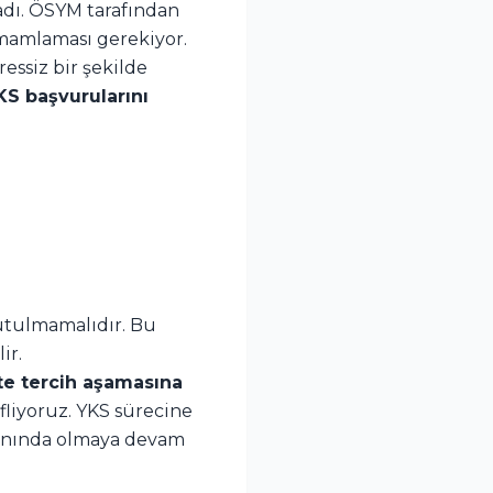
adı. ÖSYM tarafından
amamlaması gerekiyor.
essiz bir şekilde
S başvurularını
utulmamalıdır. Bu
ir.
e tercih aşamasına
fliyoruz. YKS sürecine
 yanında olmaya devam