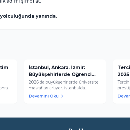
ilk adımı şimdi at.
 yolculuğunda yanında.
itim
İstanbul, Ankara, İzmir:
Terc
Büyükşehirlerde Öğrenci
2025
ni
Olmanın 2026 Maliyet
Temsi
2026'da büyükşehirlerde üniversite
Terci
onrası
masrafları artıyor. İstanbulda
prestij
Endeksi
 ve
öğrenci olmak yüksek kiralarla
etkinl
Devamını Oku
Deva
zorlarken, Ankara daha ekonomik
2025 f
ık
bir alternatif sunuyor. Tercih
gururl
Rehberim asistanıyla şehirlerin
Bakanl
demi
yaşam maliyetlerini kolayca
yenili
hesaplayın.
göster