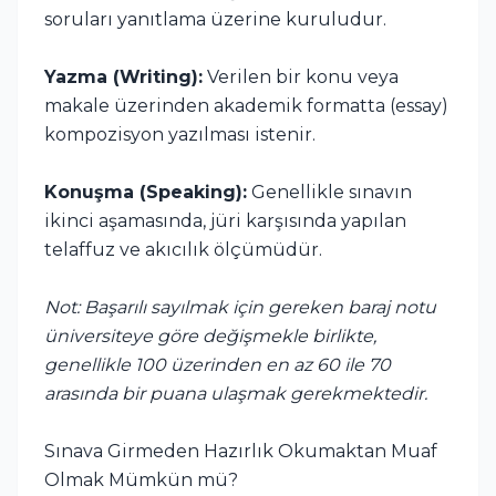
soruları yanıtlama üzerine kuruludur.
Yazma (Writing):
Verilen bir konu veya
makale üzerinden akademik formatta (essay)
kompozisyon yazılması istenir.
Konuşma (Speaking):
Genellikle sınavın
ikinci aşamasında, jüri karşısında yapılan
telaffuz ve akıcılık ölçümüdür.
Not: Başarılı sayılmak için gereken baraj notu
üniversiteye göre değişmekle birlikte,
genellikle 100 üzerinden en az 60 ile 70
arasında bir puana ulaşmak gerekmektedir.
Sınava Girmeden Hazırlık Okumaktan Muaf
Olmak Mümkün mü?