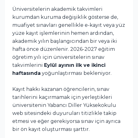
Üniversitelerin akademik takvimleri
kurumdan kuruma değişiklik gösterse de,
muafiyet sınavları genellikle e-kayıt veya yüz
yüze kayıt işlemlerinin hemen ardından,
akademik yılın başlangıcından bir veya iki
hafta önce düzenlenir. 2026-2027 eğitim
öğretim yılı için üniversitelerin sınav
takvimlerini
Eylül ayının ilk ve ikinci
haftasında
yoğunlaştırması bekleniyor.
Kayıt hakkı kazanan öğrencilerin, sınav
tarihlerini kaçırmamak için yerleştikleri
üniversitenin Yabancı Diller Yüksekokulu
web sitesindeki duyuruları titizlikle takip
etmesi ve eğer gerekiyorsa sınav için ayrıca
bir ön kayıt oluşturması şarttır.