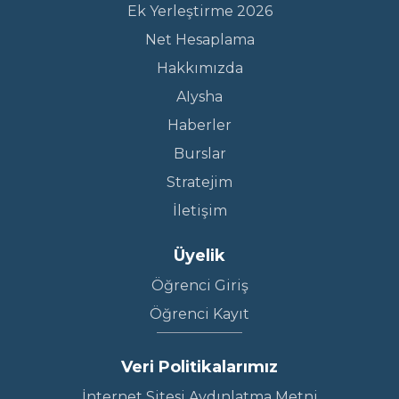
Ek Yerleştirme 2026
Net Hesaplama
Hakkımızda
AIysha
Haberler
Burslar
Stratejim
İletişim
Üyelik
Öğrenci Giriş
Öğrenci Kayıt
Veri Politikalarımız
İnternet Sitesi Aydınlatma Metni