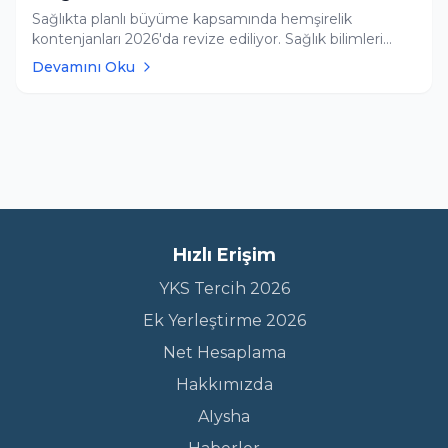
Sağlıkta planlı büyüme kapsamında hemşirelik
kontenjanları 2026'da revize ediliyor. Sağlık bilimleri
taban puanları, kontenjan kısıtlamaları nedeniyle
Devamını Oku
yükseliş eğiliminde. Tercih Rehberim yapay zeka
araçlarıyla güncel başarı sıralamanızı analiz edin.
Hızlı Erişim
YKS Tercih 2026
Ek Yerleştirme 2026
Net Hesaplama
Hakkımızda
AIysha