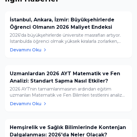
İstanbul, Ankara, İzmir: Büyükşehirlerde
Öğrenci Olmanın 2026 Maliyet Endeksi
2026'da büyükşehirlerde üniversite masrafları artıyor.
İstanbulda öğrenci olmak yüksek kiralarla zorlarken,
Ankara daha ekonomik bir alternatif sunuyor. Tercih
Devamını Oku
Rehberim asistanıyla şehirlerin yaşam maliyetlerini
kolayca hesaplayın.
Uzmanlardan 2026 AYT Matematik ve Fen
Analizi: Standart Sapma Nasıl Etkiler?
2026 AYT'nin tamamlanmasının ardından eğitim
uzmanları Matematik ve Fen Bilimleri testlerini analiz
etti. Seçici ve çok adımlı sorular nedeniyle AYT standart
Devamını Oku
sapma değerlerinin yükseleceği ve sayısal puan
türünde netlerin daha değerli olacağı öngörülüyor.
Hemşirelik ve Sağlık Bilimlerinde Kontenjan
Dalgalanması: 2026'da Neler Olacak?